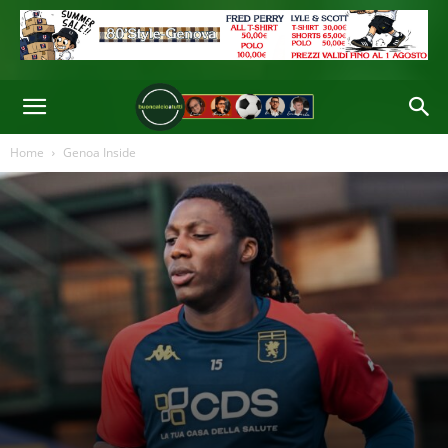
Di
Alessio Semino
-
21 Mag 2026 17:48
Home
Genoa Inside