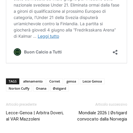
TAGS
allenamento
Cornet
genoa
Lecce Genoa
Norton Cuffy
Onana
Østigard
Articolo precedente
Articolo successivo
Lecce-Genoa | Arbitra Doveri,
Mondiale 2026 | Østigard
al VAR Mazzoleni
convocato dalla Norvegia