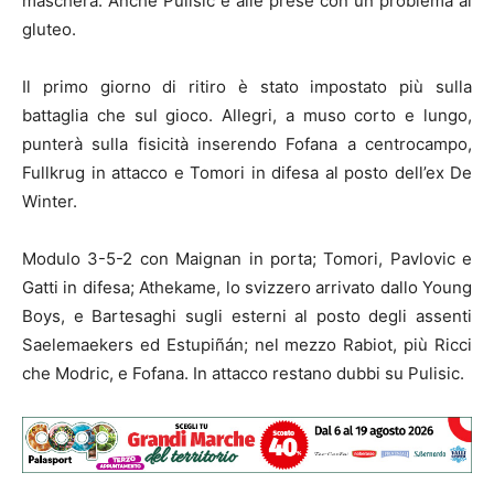
maschera. Anche Pulisic è alle prese con un problema al
gluteo.
Il primo giorno di ritiro è stato impostato più sulla
battaglia che sul gioco. Allegri, a muso corto e lungo,
punterà sulla fisicità inserendo Fofana a centrocampo,
Fullkrug in attacco e Tomori in difesa al posto dell’ex De
Winter.
Modulo 3-5-2 con Maignan in porta; Tomori, Pavlovic e
Gatti in difesa; Athekame, lo svizzero arrivato dallo Young
Boys, e Bartesaghi sugli esterni al posto degli assenti
Saelemaekers ed Estupiñán; nel mezzo Rabiot, più Ricci
che Modric, e Fofana. In attacco restano dubbi su Pulisic.