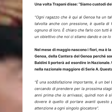
Una volta Trapani disse: “Siamo custodi del t
“Ogni ragazzo che è qui al Genoa ha un tale
talvolta anche con pressione, è quella di fa
ognuno di loro. È chiaro che farlo con tutti è
un obiettivo che noi ci stiamo dando e ce lo
Nel mese di maggio nascono i fiori, ma è la 
Genoa, della Cantera del Genoa perché sono
Baldini li porterà ad esordire in Nazional
nella nazionale maggiore di Serie A. Ques
“È una soddisfazione importante, è un bel b
cercando di prendere per la prossima stagion
anni prima che io arrivassi, quindi non è s
dovere è quello di portare avanti questo
attenzione a ogni singolo giocatore”.