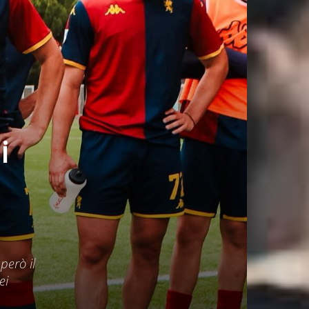
i
però il
ei