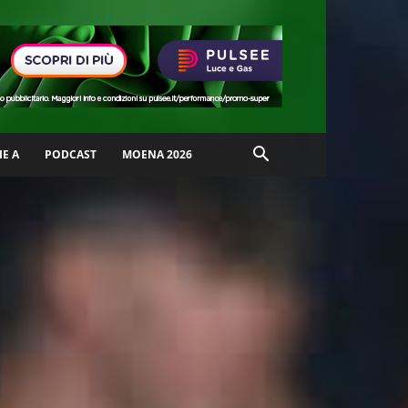
IE A
PODCAST
MOENA 2026