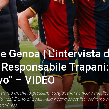
e Genoa | L’intervista d
l Responsabile Trapani:
ivo” – VIDEO
orremmo anche la prossima stagione fare ancora meglio, 
o Vaz? È uno di quelli nella nostra short list. Vedremo n
TanoPress)