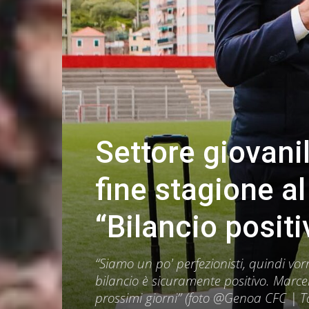
Settore giovanil
fine stagione a
“Bilancio posit
“Siamo un po' perfezionisti, quindi v
bilancio è sicuramente positivo. Marcel
prossimi giorni” (foto @Genoa CFC | 