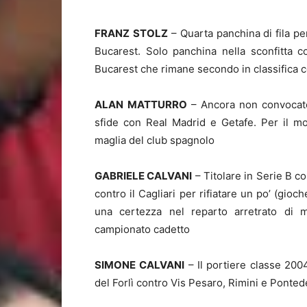
FRANZ
STOLZ
– Quarta panchina di fila per
Bucarest. Solo panchina nella sconfitta co
Bucarest che rimane secondo in classifica c
ALAN
MATTURRO
– Ancora non convocato 
sfide con Real Madrid e Getafe. Per il mo
maglia del club spagnolo
GABRIELE CALVANI
– Titolare in Serie B c
contro il Cagliari per rifiatare un po’ (gioc
una certezza nel reparto arretrato di mi
campionato cadetto
SIMONE
CALVANI
– Il portiere classe 200
del Forlì contro Vis Pesaro, Rimini e Ponted