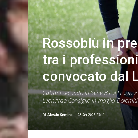
Rossoblù in pre
tra i profession
convocato dal 
Calvani secondo in Serie B col Frosinon
Leonardo Consiglio in maglia Dolomiti B
Di
Alessio Semino
-
28 Set 2025 23:11