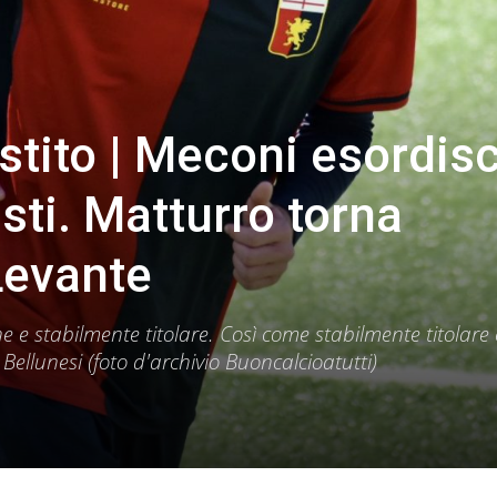
stito | Meconi esordis
isti. Matturro torna
Levante
e e stabilmente titolare. Così come stabilmente titolare 
ellunesi (foto d'archivio Buoncalcioatutti)