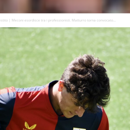
stito | Meconi esordisce tra i professionisti. Matturro torna convocato...