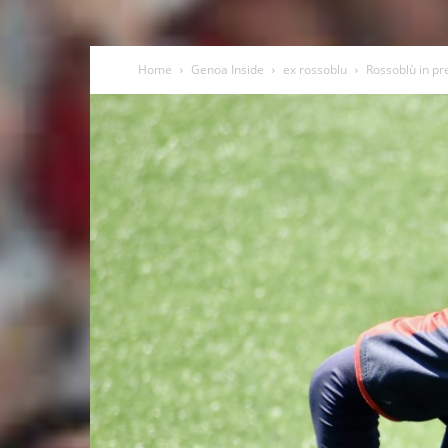
Home
Genoa Inside
ex rossoblu
Rossoblù in pre