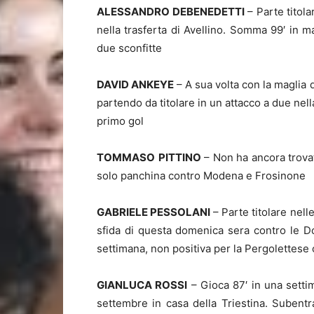
ALESSANDRO
DEBENEDETTI
– Parte titola
nella trasferta di Avellino. Somma 99′ in m
due sconfitte
DAVID ANKEYE
– A sua volta con la maglia 
partendo da titolare in un attacco a due nella
primo gol
TOMMASO
PITTINO
– Non ha ancora trovat
solo panchina contro Modena e Frosinone
GABRIELE PESSOLANI
– Parte titolare nel
sfida di questa domenica sera contro le Do
settimana, non positiva per la Pergolettese
GIANLUCA ROSSI
– Gioca 87′ in una settim
settembre in casa della Triestina. Subentr