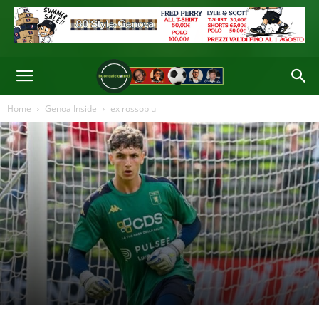
Home
Genoa Inside
ex rossoblu