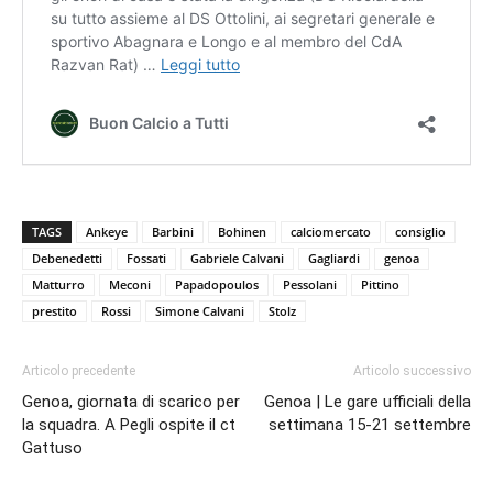
TAGS
Ankeye
Barbini
Bohinen
calciomercato
consiglio
Debenedetti
Fossati
Gabriele Calvani
Gagliardi
genoa
Matturro
Meconi
Papadopoulos
Pessolani
Pittino
prestito
Rossi
Simone Calvani
Stolz
Articolo precedente
Articolo successivo
Genoa, giornata di scarico per
Genoa | Le gare ufficiali della
la squadra. A Pegli ospite il ct
settimana 15-21 settembre
Gattuso