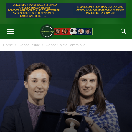
Di
Redazione
-
23 Giu 2025 10:21
Home
Genoa Inside
Genoa Calcio Femminile