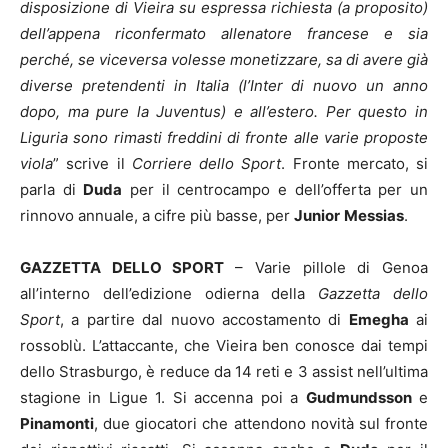
disposizione di Vieira su espressa richiesta (a proposito)
dell’appena riconfermato allenatore francese e sia
perché, se viceversa volesse monetizzare, sa di avere già
diverse pretendenti in Italia (l’Inter di nuovo un anno
dopo, ma pure la Juventus) e all’estero. Per questo in
Liguria sono rimasti freddini di fronte alle varie proposte
viola
” scrive il
Corriere dello Sport
. Fronte mercato, si
parla di
Duda
per il centrocampo e dell’offerta per un
rinnovo annuale, a cifre più basse, per
Junior
Messias
.
GAZZETTA DELLO SPORT
– Varie pillole di Genoa
all’interno dell’edizione odierna della
Gazzetta dello
Sport
, a partire dal nuovo accostamento di
Emegha
ai
rossoblù. L’attaccante, che Vieira ben conosce dai tempi
dello Strasburgo, è reduce da 14 reti e 3 assist nell’ultima
stagione in Ligue 1. Si accenna poi a
Gudmundsson
e
Pinamonti
, due giocatori che attendono novità sul fronte