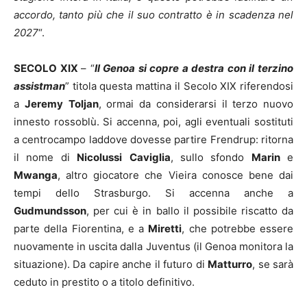
accordo, tanto più che il suo contratto è in scadenza nel
2027
“.
SECOLO XIX
– “
Il Genoa si copre a destra con il terzino
assistman
” titola questa mattina il Secolo XIX riferendosi
a
Jeremy
Toljan
, ormai da considerarsi il terzo nuovo
innesto rossoblù. Si accenna, poi, agli eventuali sostituti
a centrocampo laddove dovesse partire Frendrup: ritorna
il nome di
Nicolussi
Caviglia
, sullo sfondo
Marin
e
Mwanga
, altro giocatore che Vieira conosce bene dai
tempi dello Strasburgo. Si accenna anche a
Gudmundsson
, per cui è in ballo il possibile riscatto da
parte della Fiorentina, e a
Miretti
, che potrebbe essere
nuovamente in uscita dalla Juventus (il Genoa monitora la
situazione). Da capire anche il futuro di
Matturro
, se sarà
ceduto in prestito o a titolo definitivo.