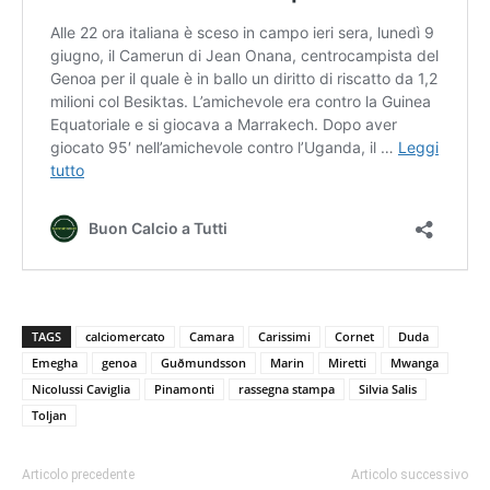
TAGS
calciomercato
Camara
Carissimi
Cornet
Duda
Emegha
genoa
Guðmundsson
Marin
Miretti
Mwanga
Nicolussi Caviglia
Pinamonti
rassegna stampa
Silvia Salis
Toljan
Articolo precedente
Articolo successivo