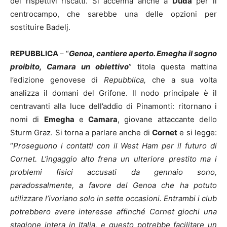
dei rispettivi riscatti. Si accenna anche a
Duda
per il
centrocampo, che sarebbe una delle opzioni per
sostituire Badelj.
REPUBBLICA
– “
Genoa, cantiere aperto. Emegha il sogno
proibito, Camara un obiettivo
” titola questa mattina
l’edizione genovese di
Repubblica,
che a sua volta
analizza il domani del Grifone. Il nodo principale è il
centravanti alla luce dell’addio di Pinamonti: ritornano i
nomi di
Emegha
e
Camara
, giovane attaccante dello
Sturm Graz. Si torna a parlare anche di
Cornet
e si legge:
“
Proseguono i contatti con il West Ham per il futuro di
Cornet. L’ingaggio alto frena un ulteriore prestito ma i
problemi fisici accusati da gennaio sono,
paradossalmente, a favore del Genoa che ha potuto
utilizzare l’ivoriano solo in sette occasioni. Entrambi i club
potrebbero avere interesse affinché Cornet giochi una
stagione intera in Italia, e questo potrebbe facilitare un