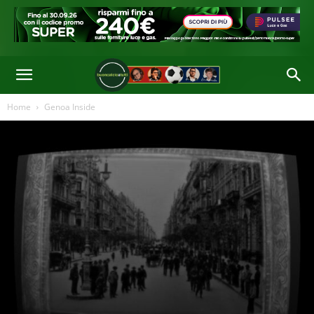
Di
Alessio Semino
-
26 Mar 2025 10:41
Home
Genoa Inside