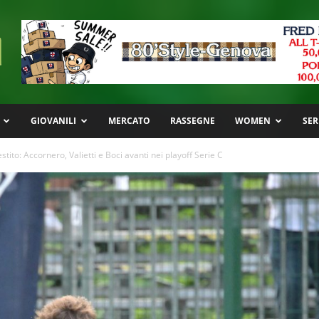
GIOVANILI
MERCATO
RASSEGNE
WOMEN
SER
stito: Accornero, Valietti e Boci avanti nei playoff Serie C