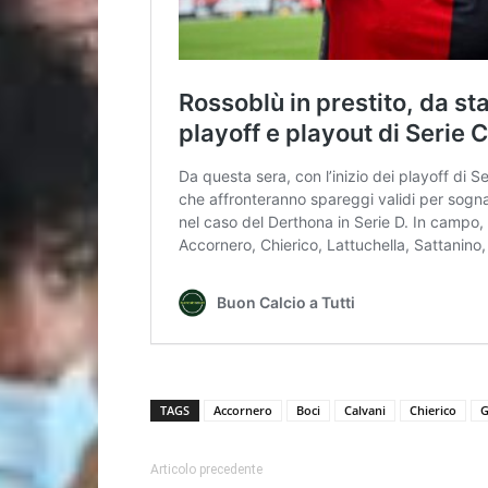
TAGS
Accornero
Boci
Calvani
Chierico
G
Articolo precedente