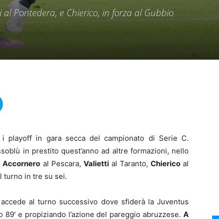
 al Pontedera, e Chierico, in forza al Gubbio
a i playoff in gara secca del campionato di Serie C.
oblù in prestito quest’anno ad altre formazioni, nello
,
Accornero
al Pescara,
Valietti
al Taranto,
Chierico
al
 turno in tre su sei.
 accede al turno successivo dove sfiderà la Juventus
o 89′ e propiziando l’azione del pareggio abruzzese.
A