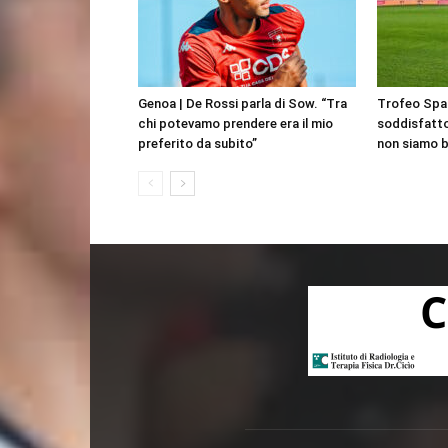
Genoa | De Rossi parla di Sow. “Tra
Trofeo Spag
chi potevamo prendere era il mio
soddisfatto
preferito da subito”
non siamo br