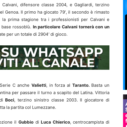
Calvani, difensore classe 2004, e Gagliardi, terzino
el Genoa. Il primo ha giocato 79′, il secondo è rimasto
la prima stagione tra i professionisti per Calvani e
la base rossoblù.
In particolare Calvani tornerà con un
ate per un totale di 2904′ di gioco.
i Serie C anche
Valietti
, in forza al
Taranto.
Basta un
ntina per passare il turno a scapito del Latina. Vittoria
di
Boci
, terzino sinistro classe 2003. Il giocatore di
tta la partita col Lumezzane.
ozione il
Gubbio
di
Luca Chierico
, centrocampista di