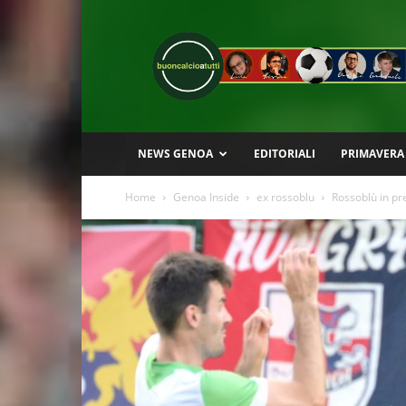
Buon
Calcio
a
Tutti
NEWS GENOA
EDITORIALI
PRIMAVERA
Home
Genoa Inside
ex rossoblu
Rossoblù in pre