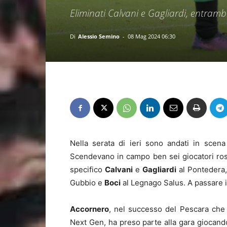
Eliminati Calvani e Gagliardi, entrambi
Di
Alessio Semino
-
08 Mag 2024 06:30
Nella serata di ieri sono andati in scen
Scendevano in campo ben sei giocatori ross
specifico
Calvani
e
Gagliardi
al Pontedera
Gubbio e
Boci
al Legnago Salus. A passare il
Accornero
, nel successo del Pescara che
Next Gen, ha preso parte alla gara giocand