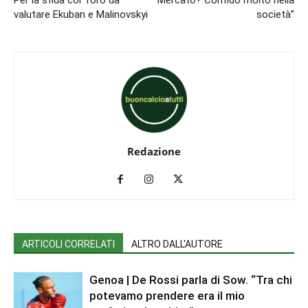
Per la sfida col Toro da
Mercato? Confido molto nella
valutare Ekuban e Malinovskyi
società”
Redazione
ARTICOLI CORRELATI
ALTRO DALL'AUTORE
Genoa | De Rossi parla di Sow. “Tra chi
potevamo prendere era il mio