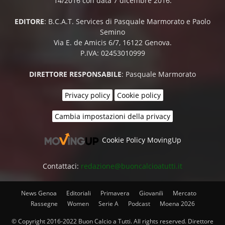
14/2016 con data 7 dicembre 2016.
EDITORE
: B.C.A.T. Services di Pasquale Marmorato e Paolo
Semino
Via E. de Amicis 6/7, 16122 Genova.
P.IVA: 02453010999
DIRETTORE RESPONSABILE
: Pasquale Marmorato
Privacy policy
Cookie policy
Cambia impostazioni della privacy
Cookie Policy MovingUp
Contattaci:
redazione@buoncalcioatutti.it
News Genoa
Editoriali
Primavera
Giovanili
Mercato
Rassegne
Women
Serie A
Podcast
Moena 2026
© Copyright 2016-2022 Buon Calcio a Tutti. All rights reserved. Direttore