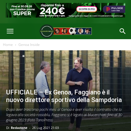
Home
Genoa Inside
UFFICIALE – Ex Genoa, Faggiano è il
nuovo direttore sportivo della Sampdoria
Dopo aver trascorso pochi mesi al Genoa e aver risolto il contratto che lo
legava alla società rossoblu, Faggiano si è legato ai blucerchiati fino al 30
giugno 2023 (Foto TanoPress)
Di
Redazione
-
26 Lug 2021 21:03