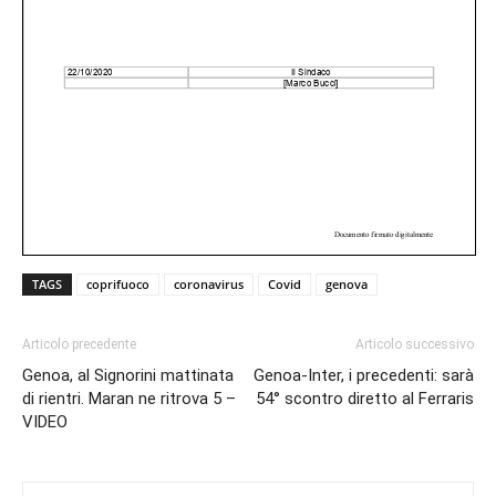
TAGS
coprifuoco
coronavirus
Covid
genova
Articolo precedente
Articolo successivo
Genoa, al Signorini mattinata
Genoa-Inter, i precedenti: sarà
di rientri. Maran ne ritrova 5 –
54° scontro diretto al Ferraris
VIDEO