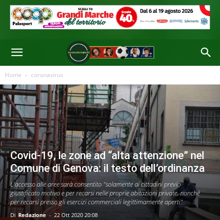
Home
coronavirus
Covid-19, le zone ad “alta attenzione” nel
Comune di Genova: il testo dell’ordinanza
L'accesso alle aree sarà consentito "solamente ai cittadini previo
giustificato motivo e per recarsi nelle proprie abitazioni private, nonché
per recarsi presso gli esercizi commerciali legittimamente aperti"
Di
Redazione
-
22 Ott 2020 20:08