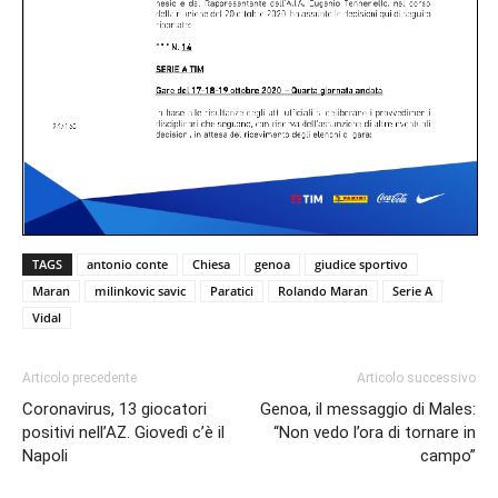
TAGS
antonio conte
Chiesa
genoa
giudice sportivo
Maran
milinkovic savic
Paratici
Rolando Maran
Serie A
Vidal
Articolo precedente
Articolo successivo
Coronavirus, 13 giocatori
Genoa, il messaggio di Males:
positivi nell’AZ. Giovedì c’è il
“Non vedo l’ora di tornare in
Napoli
campo”