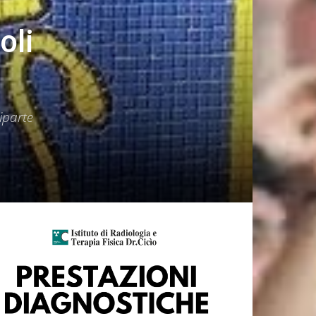
oli
riparte