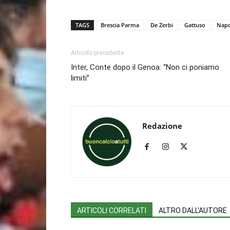
TAGS
Brescia Parma
De Zerbi
Gattuso
Napo
Articolo precedente
Inter, Conte dopo il Genoa: “Non ci poniamo
limiti”
Redazione
ARTICOLI CORRELATI
ALTRO DALL'AUTORE