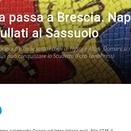
ma passa a Brescia. Nap
ullati al Sassuolo
rigioco e cade sotto i colpi di Hysaj e Allan. Domani si 
tus può conquistare lo Scudetto (Foto TanoPress)
po solamente Genoa ed Inter (clicca qui). Alle 17.15 il