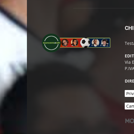
CHI
Test
EDI
Via 
P.IV
DIR
Priv
Cam