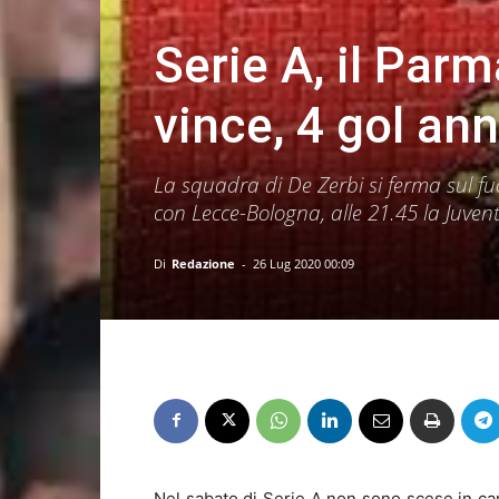
Serie A, il Par
vince, 4 gol ann
La squadra di De Zerbi si ferma sul fuo
con Lecce-Bologna, alle 21.45 la Juven
Di
Redazione
-
26 Lug 2020 00:09
Nel sabato di Serie A non sono scese in cam