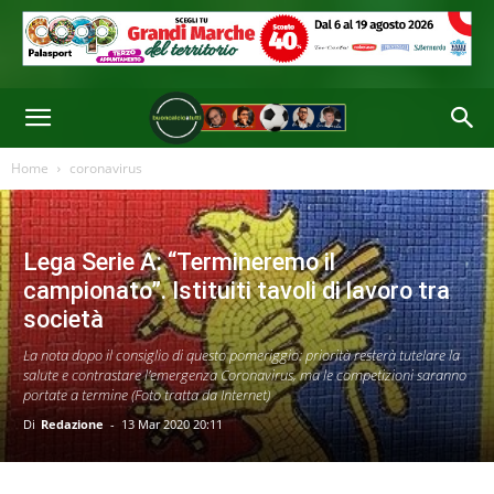
Home
coronavirus
Lega Serie A: “Termineremo il
campionato”. Istituiti tavoli di lavoro tra
società
La nota dopo il consiglio di questo pomeriggio: priorità resterà tutelare la
salute e contrastare l’emergenza Coronavirus, ma le competizioni saranno
portate a termine (Foto tratta da Internet)
Di
Redazione
-
13 Mar 2020 20:11