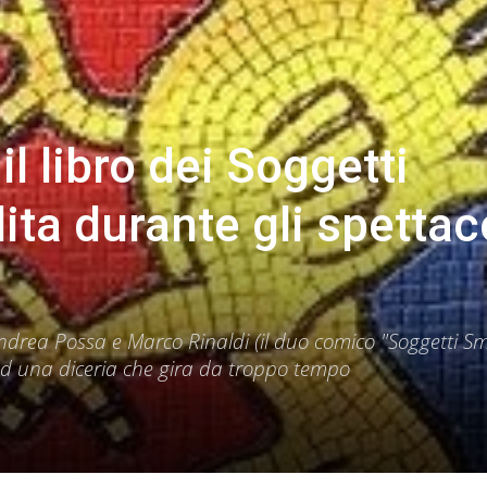
il libro dei Soggetti
ita durante gli spettac
Andrea Possa e Marco Rinaldi (il duo comico "Soggetti Sma
 ad una diceria che gira da troppo tempo