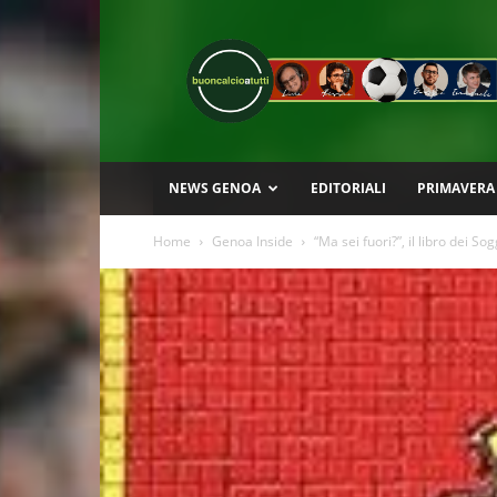
Buon
Calcio
a
Tutti
NEWS GENOA
EDITORIALI
PRIMAVERA
Home
Genoa Inside
“Ma sei fuori?”, il libro dei Sog