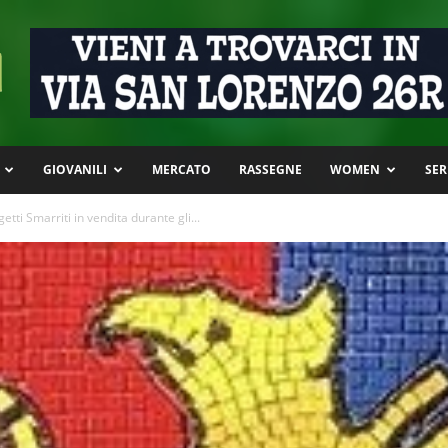
GIOVANILI
MERCATO
RASSEGNE
WOMEN
SER
getti Smarriti in vendita durante gli...