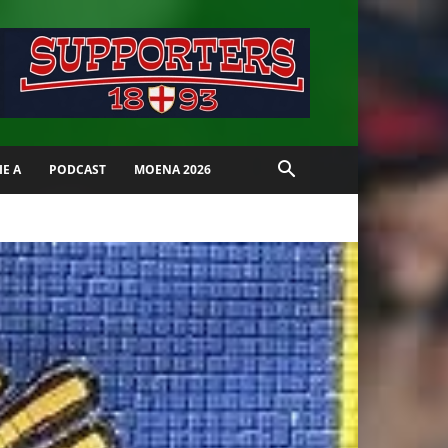
IE A
PODCAST
MOENA 2026