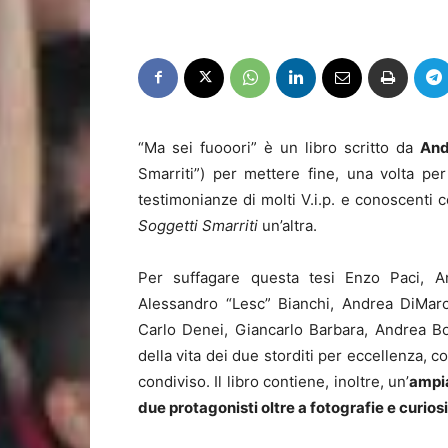
“Ma sei fuooori” è un libro scritto da
And
Smarriti”) per mettere fine, una volta pe
testimonianze di molti V.i.p. e conoscent
Soggetti Smarriti
un’altra.
Per suffagare questa tesi Enzo Paci, And
Alessandro “Lesc” Bianchi, Andrea DiMar
Carlo Denei, Giancarlo Barbara, Andrea Bo
della vita dei due storditi per eccellenza, 
condiviso. Il libro contiene, inoltre, un’
ampia
due protagonisti oltre a fotografie e curiosi