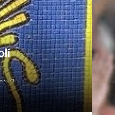
oli
rriti")