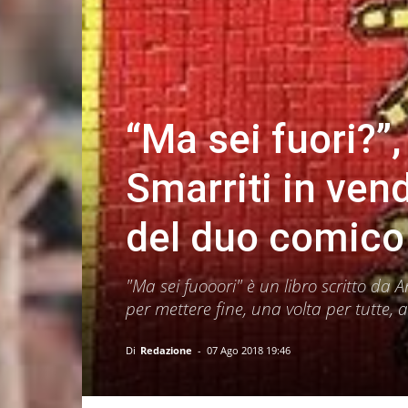
“Ma sei fuori?”, 
Smarriti in vend
del duo comico
"Ma sei fuooori" è un libro scritto da 
per mettere fine, una volta per tutte,
Di
Redazione
-
07 Ago 2018 19:46