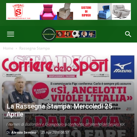
Home
Rassegna Stampa
La Rassegna Stampa: Mercoledì 25
Aprile
I numeri di Ballardini e Giampaolo a confronto all’interno del Secolo XIX
Di
Alessio Semino
-
25 Apr 2018 08:57