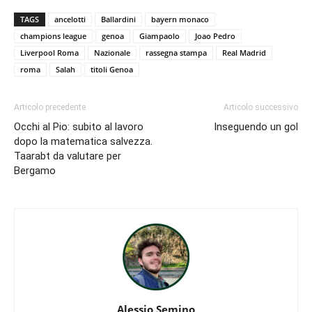
TAGS
ancelotti
Ballardini
bayern monaco
champions league
genoa
Giampaolo
Joao Pedro
Liverpool Roma
Nazionale
rassegna stampa
Real Madrid
roma
Salah
titoli Genoa
Articolo precedente
Articolo successivo
Occhi al Pio: subito al lavoro
Inseguendo un gol
dopo la matematica salvezza.
Taarabt da valutare per
Bergamo
Alessio Semino