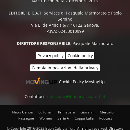
14/2016 con data 7 dicembre 2016.
EDITORE
: B.C.A.T. Services di Pasquale Marmorato e Paolo
Semino
Via E. de Amicis 6/7, 16122 Genova.
P.IVA: 02453010999
DIRETTORE RESPONSABILE
: Pasquale Marmorato
Privacy policy
Cookie policy
Cambia impostazioni della privacy
Cookie Policy MovingUp
Contattaci:
redazione@buoncalcioatutti.it
News Genoa
Editoriali
Primavera
Giovanili
Mercato
Rassegne
Women
Serie A
Coppa Italia
Podcast
© Copyright 2016-2022 Buon Calcio a Tutti. All rights reserved. Direttore