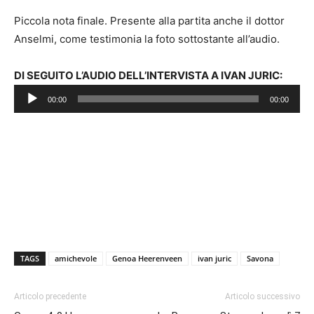
Piccola nota finale. Presente alla partita anche il dottor
Anselmi, come testimonia la foto sottostante all’audio.
Audio
DI SEGUITO L’AUDIO DELL’INTERVISTA A IVAN JURIC:
Player
00:00
00:00
TAGS
amichevole
Genoa Heerenveen
ivan juric
Savona
Articolo precedente
Articolo successivo