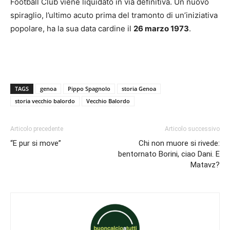
Football Club viene liquidato in via definitiva. Un nuovo
spiraglio, l’ultimo acuto prima del tramonto di un’iniziativa
popolare, ha la sua data cardine il
26 marzo 1973
.
TAGS
genoa
Pippo Spagnolo
storia Genoa
storia vecchio balordo
Vecchio Balordo
Articolo precedente
Articolo successivo
“E pur si move”
Chi non muore si rivede:
bentornato Borini, ciao Dani. E
Matavz?