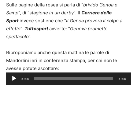
Sulle pagine della rosea si parla di “
brivido Genoa e
Samp
“, di “
stagione in un derby
“. Il
Corriere dello
Sport
invece sostiene che “
il Genoa proverà il colpo a
effetto
“.
Tuttosport
avverte: “
Genova promette
spettacolo
“.
Riproponiamo anche questa mattina le parole di
Mandorlini ieri in conferenza stampa, per chi non le
Audio
avesse potute ascoltare:
Player
00:00
00:00