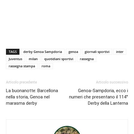
TAGS
derby Genoa Sampdoria
genoa
giornali sportivi
inter
Juventus
milan
quotidiani sportivi
rassegna
rassegna stampa
roma
Articolo precedente
Articolo successivo
La buonanotte: Barcellona
Genoa-Sampdoria, ecco i
nella storia, Genoa nel
numeri che presentano il 114°
marasma derby
Derby della Lanterna