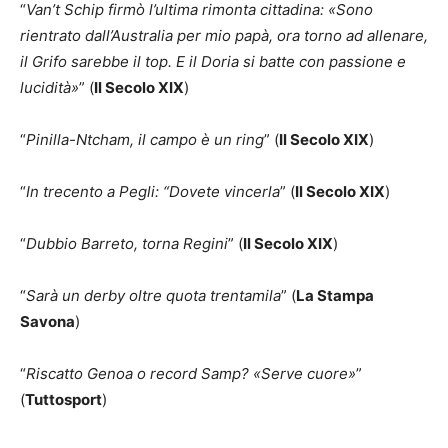
“
Van’t Schip firmò l’ultima rimonta cittadina: «Sono
rientrato dall’Australia per mio papà, ora torno ad allenare,
il Grifo sarebbe il top. E il Doria si batte con passione e
lucidità»
” (
Il Secolo XIX
)
“
Pinilla-Ntcham, il campo è un ring
” (
Il Secolo XIX
)
“
In trecento a Pegli: “Dovete vincerla
” (
Il Secolo XIX
)
“
Dubbio Barreto, torna Regini
” (
Il Secolo XIX
)
“
Sarà un derby oltre quota trentamila
” (
La Stampa
Savona
)
“
Riscatto Genoa o record Samp? «Serve cuore»
”
(
Tuttosport
)