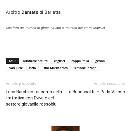
Arbitro
Damato
di Barletta.
Una foto del terreno di gioco situato all’esterno dell’Hotel Mancini
TAGS
buoncalcioatutti
cagliari
coppa italia
genoa
ivan juric
lazio
Lino Marmorato
simone inzaghi
Articolo precedente
Articolo successivo
Luca Barabino racconta della
La Buonanotte – Parla Veloso
trattativa con Eviva e del
settore giovanile rossoblu