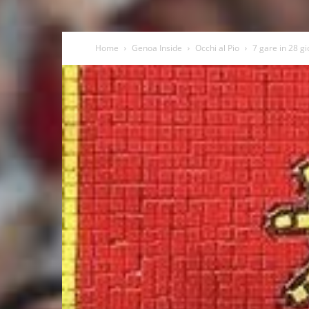
Home
Genoa Inside
Occhi al Pio
7 gare in 28 gio