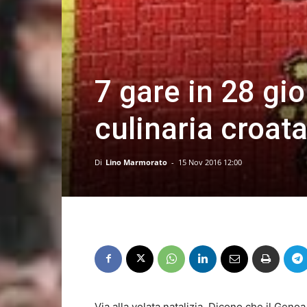
7 gare in 28 gio
culinaria croata
Di
Lino Marmorato
-
15 Nov 2016 12:00
Via alla volata natalizia. Dicono che il Geno