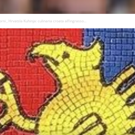
rni , Hrvatsla Kuhinja: culinaria croata all’ingrasso...