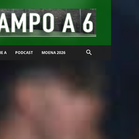
IE A
PODCAST
MOENA 2026