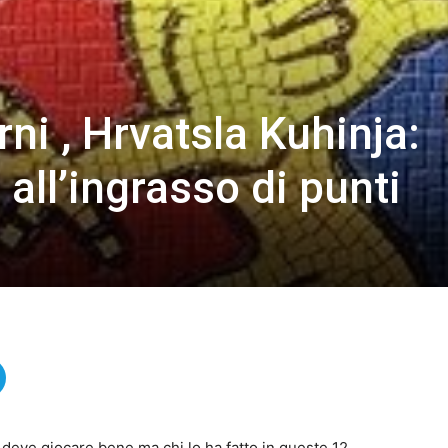
rni , Hrvatsla Kuhinja:
 all’ingrasso di punti
a deve giocare bene ma chi lo ha fatto in queste 12