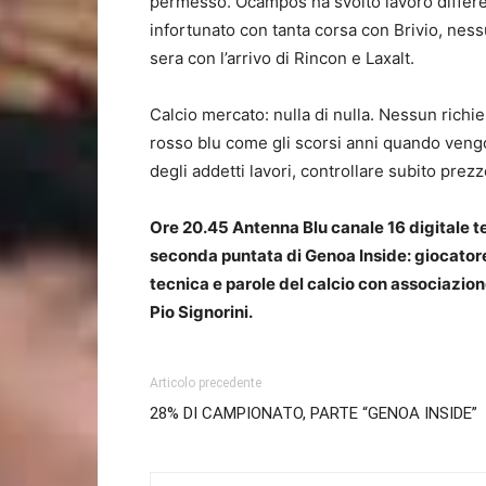
permesso. Ocampos ha svolto lavoro differenz
infortunato con tanta corsa con Brivio, nes
sera con l’arrivo di Rincon e Laxalt.
Calcio mercato: nulla di nulla. Nessun richies
rosso blu come gli scorsi anni quando vengon
degli addetti lavori, controllare subito prez
Ore 20.45 Antenna Blu canale 16 digitale t
seconda puntata di Genoa Inside: giocatore
tecnica e parole del calcio con associazion
Pio Signorini.
Articolo precedente
28% DI CAMPIONATO, PARTE “GENOA INSIDE”