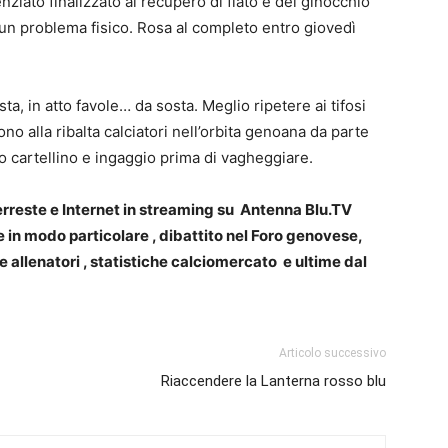
iato finalizzato al recupero di fiato e del ginocchio
sun problema fisico. Rosa al completo entro giovedì
ta, in atto favole… da sosta. Meglio ripetere ai tifosi
o alla ribalta calciatori nell’orbita genoana da parte
zo cartellino e ingaggio prima di vagheggiare.
erreste e Internet in streaming su Antenna Blu.TV
 in modo particolare , dibattito nel Foro genovese,
e allenatori , statistiche calciomercato e ultime dal
Articolo successivo
Riaccendere la Lanterna rosso blu