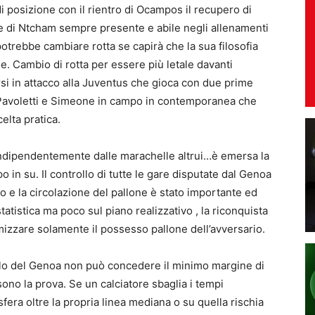
 di posizione con il rientro di Ocampos il recupero di
e di Ntcham sempre presente e abile negli allenamenti
c potrebbe cambiare rotta se capirà che la sua filosofia
le. Cambio di rotta per essere più letale davanti
si in attacco alla Juventus che gioca con due prime
 Pavoletti e Simeone in campo in contemporanea che
elta pratica.
 indipendentemente dalle marachelle altrui…è emersa la
o in su. Il controllo di tutte le gare disputate dal Genoa
llo e la circolazione del pallone è stato importante ed
atistica ma poco sul piano realizzativo , la riconquista
izzare solamente il possesso pallone dell’avversario.
lo del Genoa non può concedere il minimo margine di
sono la prova. Se un calciatore sbaglia i tempi
 sfera oltre la propria linea mediana o su quella rischia