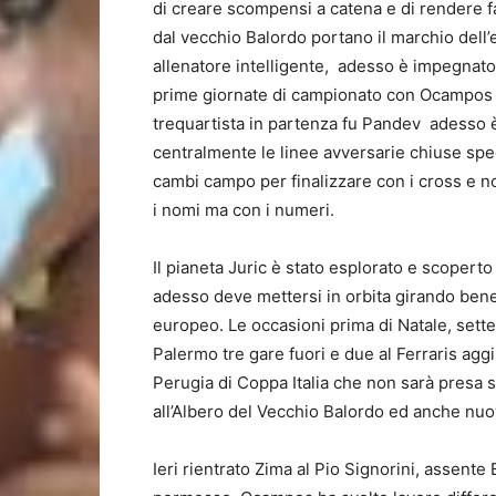
di creare scompensi a catena e di rendere fac
dal vecchio Balordo portano il marchio dell
allenatore intelligente, adesso è impegnato 
prime giornate di campionato con Ocampos o 
trequartista in partenza fu Pandev adesso è
centralmente le linee avversarie chiuse sp
cambi campo per finalizzare con i cross e 
i nomi ma con i numeri.
Il pianeta Juric è stato esplorato e scoperto
adesso deve mettersi in orbita girando bene i
europeo. Le occasioni prima di Natale, sette 
Palermo tre gare fuori e due al Ferraris aggi
Perugia di Coppa Italia che non sarà presa 
all’Albero del Vecchio Balordo ed anche nuov
Ieri rientrato Zima al Pio Signorini, assente 