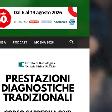
IE A
PODCAST
MOENA 2026