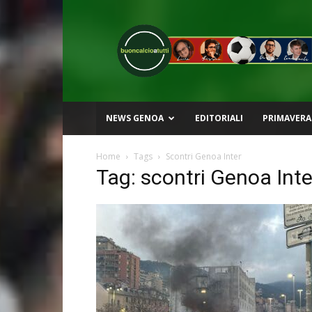
Buon
Calcio
a
Tutti
NEWS GENOA
EDITORIALI
PRIMAVERA
Home
Tags
Scontri Genoa Inter
Tag: scontri Genoa Inte