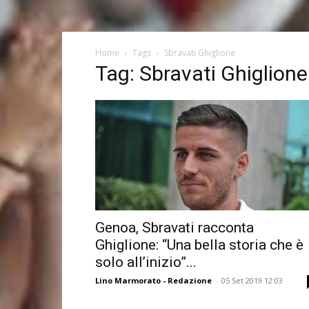
Home
Tags
Sbravati Ghiglione
Tag: Sbravati Ghiglione
Genoa, Sbravati racconta
Ghiglione: “Una bella storia che è
solo all’inizio”...
Lino Marmorato - Redazione
-
05 Set 2019 12:03