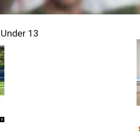
 Under 13
y
0