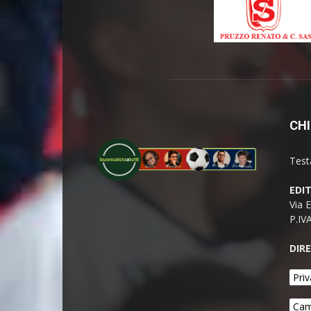
CHI
Test
EDI
Via 
P.IV
DIR
Priv
Cam