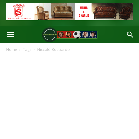
Home
Tags
Niccolò Bocciardo