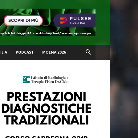
IE A
PODCAST
MOENA 2026