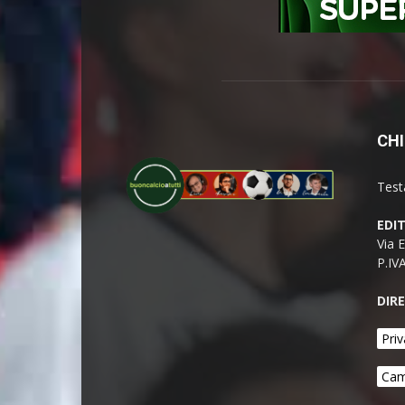
CHI
Test
EDI
Via 
P.IV
DIR
Priv
Cam