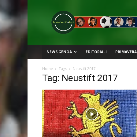
Buon
Calcio
a
Tutti
NEWS GENOA
EDITORIALI
PRIMAVERA
Home
Tags
Neustift 2017
Tag: Neustift 2017