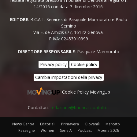
Testata registrata presso il Tribunale di Genova al registro n.
14/2016 con data 7 dicembre 2016.
EDITORE
: B.C.A.T. Services di Pasquale Marmorato e Paolo
Semino
Via E. de Amicis 6/7, 16122 Genova.
P.IVA: 02453010999
DIRETTORE RESPONSABILE
: Pasquale Marmorato
Privacy policy
Cookie policy
Cambia impostazioni della privacy
Cookie Policy MovingUp
Contattaci:
redazione@buoncalcioatutti.it
News Genoa
Editoriali
Primavera
Giovanili
Mercato
Rassegne
Women
Serie A
Podcast
Moena 2026