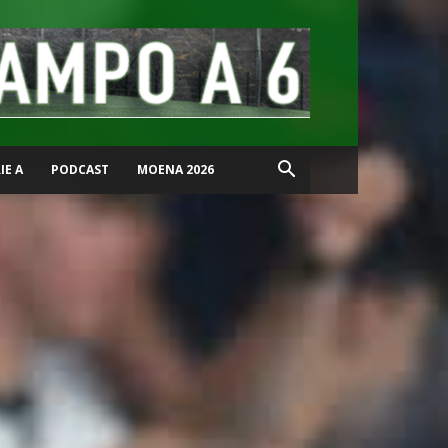
IE A
PODCAST
MOENA 2026