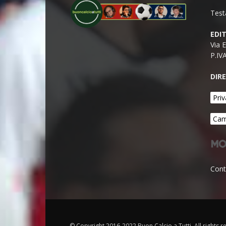
Test
EDI
Via 
P.IV
DIR
Priv
Cam
Cont
© Copyright 2016-2022 Buon Calcio a Tutti. All rights