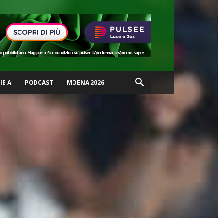
IE A
PODCAST
MOENA 2026