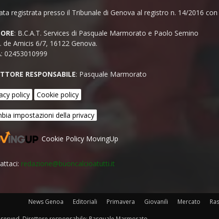
ata registrata presso il Tribunale di Genova al registro n. 14/2016 co
TORE
: B.C.A.T. Services di Pasquale Marmorato e Paolo Semino
E. de Amicis 6/7, 16122 Genova.
A: 02453010999
ETTORE RESPONSABILE
: Pasquale Marmorato
acy policy
Cookie policy
bia impostazioni della privacy
Cookie Policy MovingUp
attaci:
redazione@buoncalcioatutti.it
News Genoa
Editoriali
Primavera
Giovanili
Mercato
Ra
 reserved. Direttore responsabile: Pasquale Marmorato.