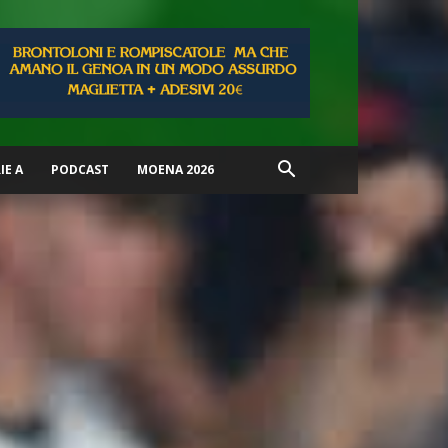
IE A
PODCAST
MOENA 2026