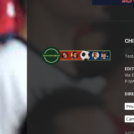
CHI
Test
EDI
Via 
P.IV
DIR
Priv
Cam