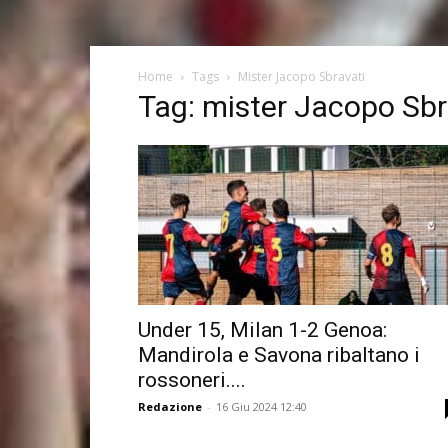
Home
Tags
Mister Jacopo Sbravati
Tag: mister Jacopo Sbr
Under 15, Milan 1-2 Genoa:
Mandirola e Savona ribaltano i
rossoneri....
Redazione
-
16 Giu 2024 12:40