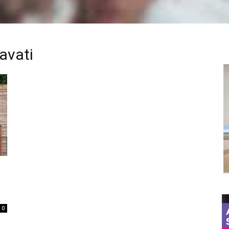
avati
0