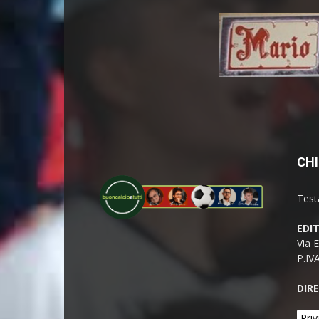
CHI
Test
EDI
Via 
P.IV
DIR
Priv