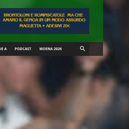
IE A
PODCAST
MOENA 2026