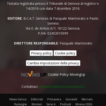
Testata registrata presso il Tribunale di Genova al registro n.
14/2016 con data 7 dicembre 2016.
EDITORE
: B.C.A.T. Services di Pasquale Marmorato e Paolo
Semino
Via E. de Amicis 6/7, 16122 Genova.
P.IVA: 02453010999
DIRETTORE RESPONSABILE
: Pasquale Marmorato
Privacy policy
Cookie policy
Cambia impostazioni della privacy
Cookie Policy MovingUp
Contattaci:
redazione@buoncalcioatutti.it
News Genoa
Editoriali
Primavera
Giovanili
Mercato
Rassegne
Women
Serie A
Podcast
Moena 2026