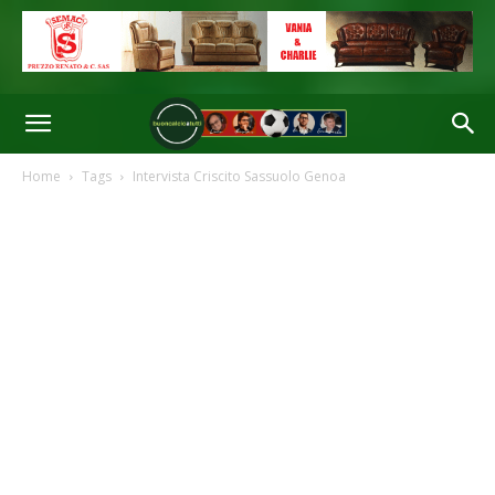
Home
Tags
Intervista Criscito Sassuolo Genoa