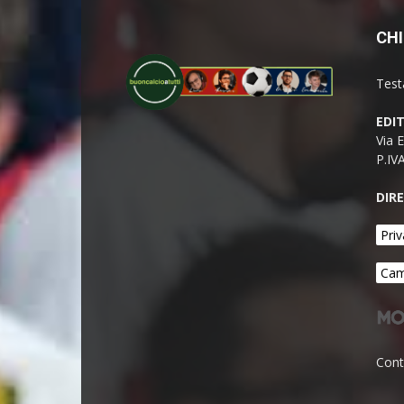
CHI
Test
EDI
Via 
P.IV
DIR
Priv
Cam
Cont