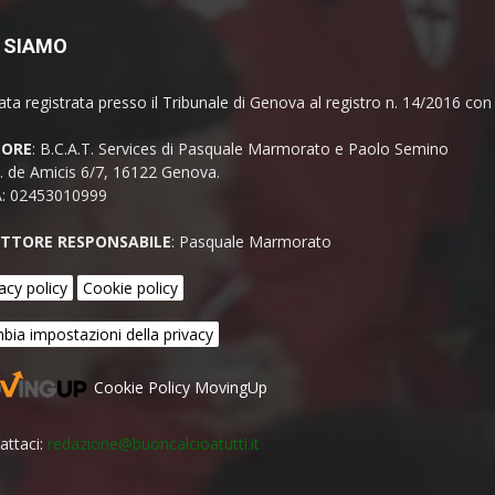
 SIAMO
ata registrata presso il Tribunale di Genova al registro n. 14/2016 co
TORE
: B.C.A.T. Services di Pasquale Marmorato e Paolo Semino
E. de Amicis 6/7, 16122 Genova.
A: 02453010999
ETTORE RESPONSABILE
: Pasquale Marmorato
acy policy
Cookie policy
bia impostazioni della privacy
Cookie Policy MovingUp
attaci:
redazione@buoncalcioatutti.it