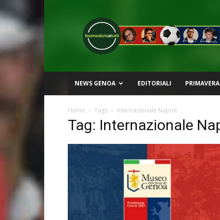
Buon
Calcio
a
Tutti
NEWS GENOA
EDITORIALI
PRIMAVERA
Home
Tags
Internazionale Napoli
Tag: Internazionale Nap