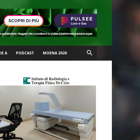
IE A
PODCAST
MOENA 2026