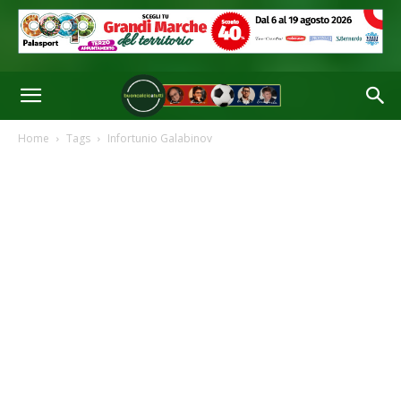
Home
Tags
Infortunio Galabinov