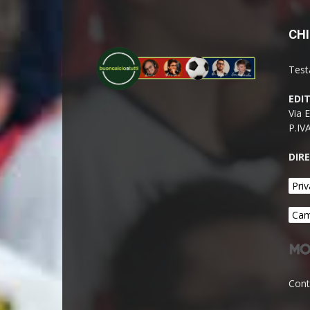
CHI
Test
EDI
Via 
P.IV
DIR
Priv
Cam
Cont