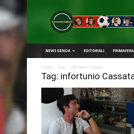
Buon
Calcio
a
Tutti
NEWS GENOA
EDITORIALI
PRIMAVERA
Home
Tags
Infortunio Cassata
Tag: infortunio Cassat