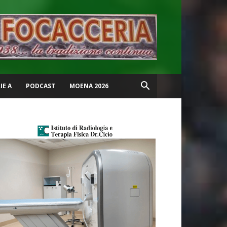
IE A
PODCAST
MOENA 2026