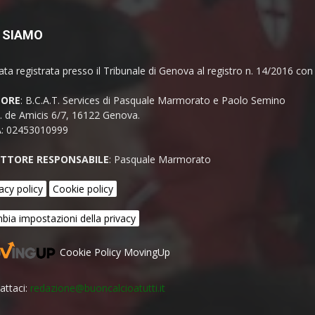
 SIAMO
ata registrata presso il Tribunale di Genova al registro n. 14/2016 co
TORE
: B.C.A.T. Services di Pasquale Marmorato e Paolo Semino
E. de Amicis 6/7, 16122 Genova.
A: 02453010999
ETTORE RESPONSABILE
: Pasquale Marmorato
acy policy
Cookie policy
bia impostazioni della privacy
Cookie Policy MovingUp
attaci:
redazione@buoncalcioatutti.it