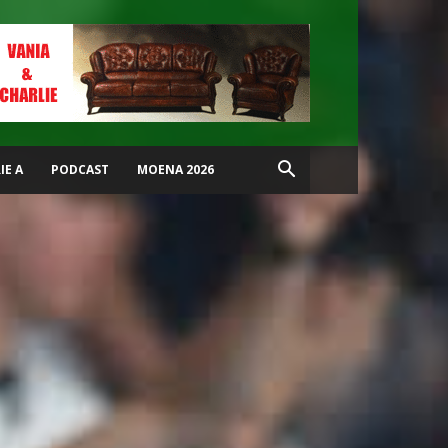
IE A
PODCAST
MOENA 2026