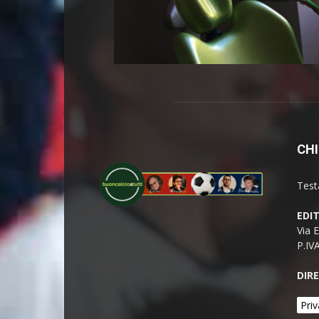
CHI
Test
EDI
Via 
P.IV
DIR
Priv