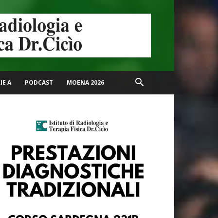
IE A
PODCAST
MOENA 2026