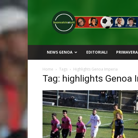
Buon
Calcio
a
Tutti
NEWS GENOA
EDITORIALI
PRIMAVERA
Home
Tags
Highlights Genoa Imperia
Tag: highlights Genoa 