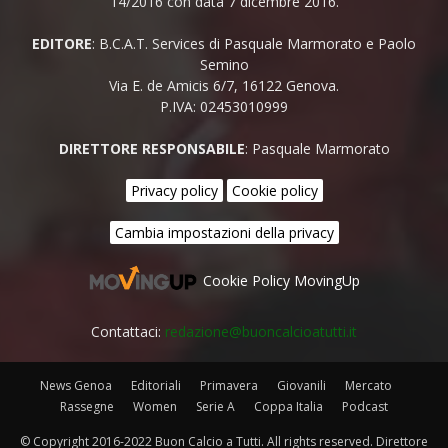
14/2016 con data 7 dicembre 2016.
EDITORE
: B.C.A.T. Services di Pasquale Marmorato e Paolo
Semino
Via E. de Amicis 6/7, 16122 Genova.
P.IVA: 02453010999
DIRETTORE RESPONSABILE
: Pasquale Marmorato
Privacy policy
Cookie policy
Cambia impostazioni della privacy
Cookie Policy MovingUp
Contattaci:
redazione@buoncalcioatutti.it
News Genoa
Editoriali
Primavera
Giovanili
Mercato
Rassegne
Women
Serie A
Coppa Italia
Podcast
© Copyright 2016-2022 Buon Calcio a Tutti. All rights reserved. Direttore