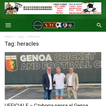
Home
Tags
Heracles
Tag: heracles
UFFICIALE – Czyborra passa al Genoa.