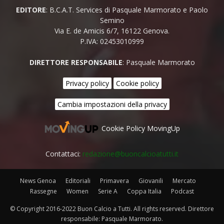
EDITORE
: B.C.A.T. Services di Pasquale Marmorato e Paolo
Semino
Via E. de Amicis 6/7, 16122 Genova.
P.IVA: 02453010999
DIRETTORE RESPONSABILE
: Pasquale Marmorato
Privacy policy
Cookie policy
Cambia impostazioni della privacy
Cookie Policy MovingUp
Contattaci:
redazione@buoncalcioatutti.it
News Genoa
Editoriali
Primavera
Giovanili
Mercato
Rassegne
Women
Serie A
Coppa Italia
Podcast
© Copyright 2016-2022 Buon Calcio a Tutti. All rights reserved. Direttore
responsabile: Pasquale Marmorato.