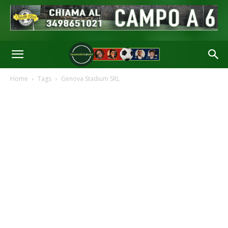
Home
Tags
Genova Stadium SRL