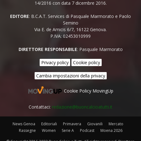
14/2016 con data 7 dicembre 2016.
EDITORE
: B.C.A.T. Services di Pasquale Marmorato e Paolo
Semino
Via E. de Amicis 6/7, 16122 Genova.
P.IVA: 02453010999
DIRETTORE RESPONSABILE
: Pasquale Marmorato
Privacy policy
Cookie policy
Cambia impostazioni della privacy
Cookie Policy MovingUp
Contattaci:
redazione@buoncalcioatutti.it
News Genoa
Editoriali
Primavera
Giovanili
Mercato
Rassegne
Women
Serie A
Podcast
Moena 2026