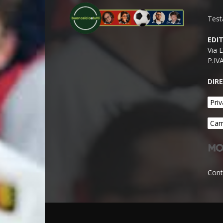
Test
EDI
Via 
P.IV
DIR
Priv
Cam
Cont