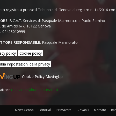
ata registrata presso il Tribunale di Genova al registro n. 14/2016 co
TORE
: B.C.A.T. Services di Pasquale Marmorato e Paolo Semino
E. de Amicis 6/7, 16122 Genova.
A: 02453010999
ETTORE RESPONSABILE
: Pasquale Marmorato
acy policy
Cookie policy
bia impostazioni della privacy
Cookie Policy MovingUp
attaci:
redazione@buoncalcioatutti.it
News Genoa
Editoriali
Primavera
Giovanili
Mercato
Ra