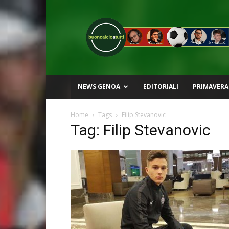
Buon
Calcio
a
Tutti
NEWS GENOA
EDITORIALI
PRIMAVERA
Home
Tags
Filip Stevanovic
Tag: Filip Stevanovic