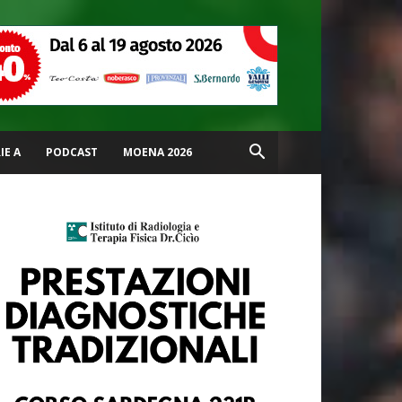
IE A
PODCAST
MOENA 2026