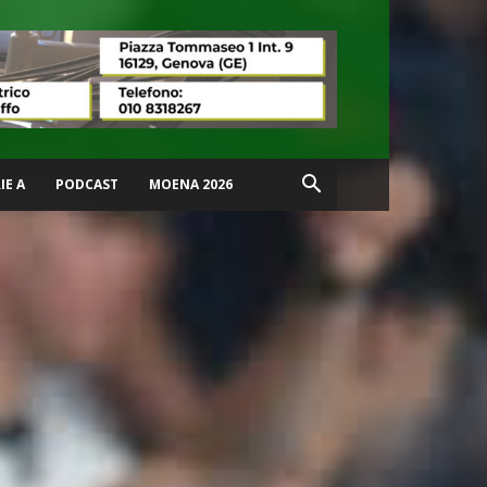
IE A
PODCAST
MOENA 2026