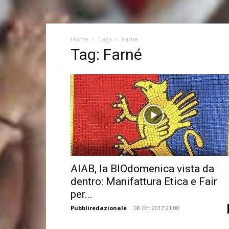
Home
Tags
Farné
Tag: Farné
AIAB, la BIOdomenica vista da
dentro: Manifattura Etica e Fair
per...
Pubbliredazionale
-
08 Ott 2017 21:00