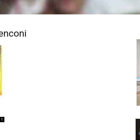
Tenconi
1