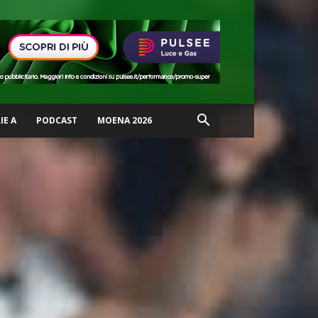
IE A
PODCAST
MOENA 2026