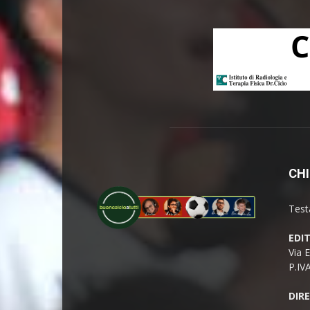
CHI
Test
EDI
Via 
P.IV
DIR