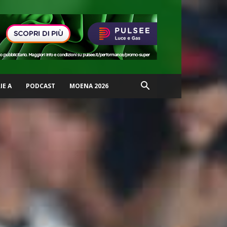
IE A
PODCAST
MOENA 2026