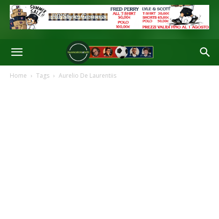
Home
Tags
Aurelio De Laurentiis