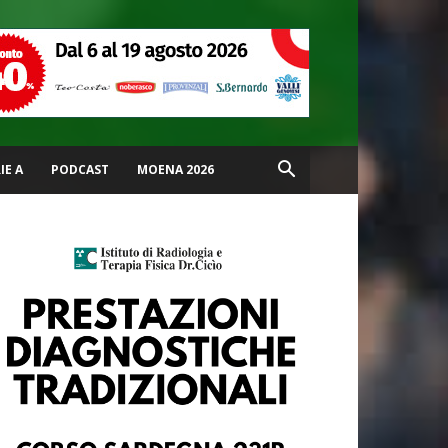
IE A
PODCAST
MOENA 2026