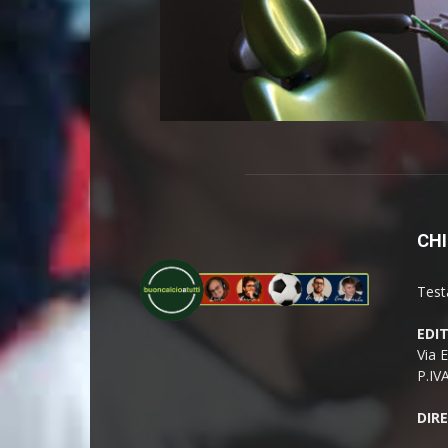
CHI
Test
EDI
Via 
P.IV
DIR