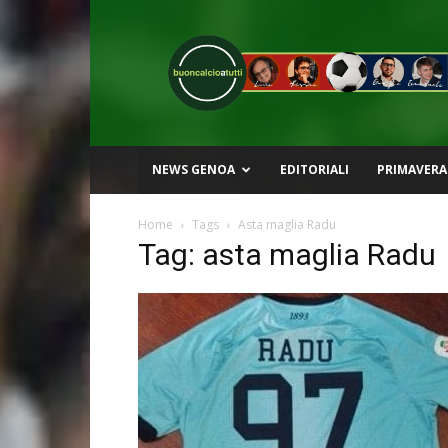
Buon
Calcio
a
Tutti
NEWS GENOA
EDITORIALI
PRIMAVERA
Home
Tags
Asta maglia Radu
Tag: asta maglia Radu